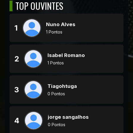
TOP OUVINTES
Nuno Alves
1
1 Pontos
Isabel Romano
2
1 Pontos
Tiagohtuga
3
0 Pontos
jorge sangalhos
4
0 Pontos